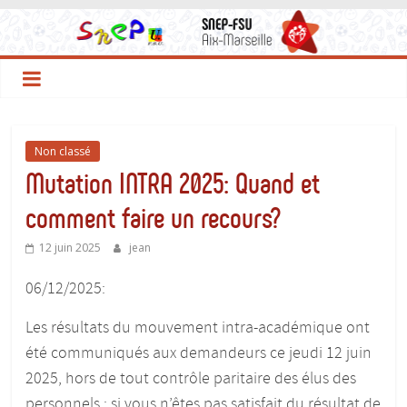
SNEP-
Passer
au
contenu
FSU
Aix
Non classé
Marseille
Mutation INTRA 2025: Quand et
comment faire un recours?
12 juin 2025
jean
06/12/2025:
Les résultats du mouvement intra-académique ont
été communiqués aux demandeurs ce jeudi 12 juin
2025, hors de tout contrôle paritaire des élus des
personnels : si vous n’êtes pas satisfait du résultat de