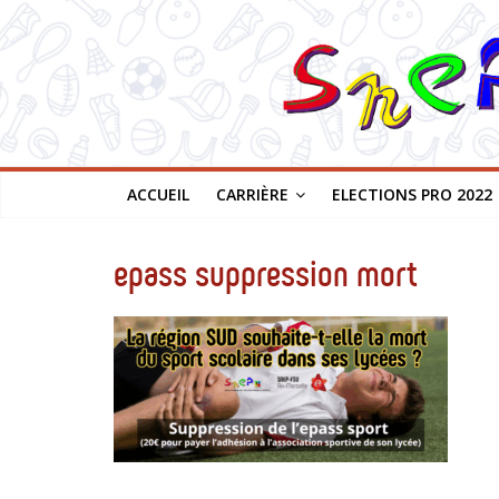
SNEP-
Passer
au
contenu
FSU
Aix
Marseille
ACCUEIL
CARRIÈRE
ELECTIONS PRO 2022
epass suppression mort